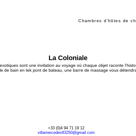
Chambres d'hôtes de ch
A découvrir
Situation
Contact - Réservation
La Coloniale
exotiques sont une invitation au voyage où chaque objet raconte l’histoi
le de bain en tek pont de bateau, une barre de massage vous détendr
+33 (0)4 94 71 19 12
villamercedes83250@gmail.com