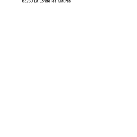
83250 La Londe les Maures