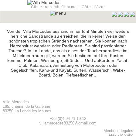
Gästehaus mit Charme - Côte d'Azur
Von der Villa Mercedes aus sind in nur fünf Minuten vier weitere
herrliche Sandstrände zu erreichen, die in keiner Weise den
schönsten tropischen Stränden nachstehen. Sie können nach
Herzenslust wandern oder Radfahren. Sie sind passionierter
Taucher? In La Londe, das als eines der Taucherparadiese im
Mittelmeerraum gilt, werden Sie bestimmt auf Ihre Kosten
komme. Palmen, Weinberge, Strände… Und außerdem: Yacht-
Club, Katamaran, Anmietung von Motorbooten oder
Segelschiffen, Kanu-und Kayak, Surfen, Wasserschi, Wake-
Board, Bojen, Tiefseefischen…
Villa Mercedes
185, chemin de la Garenne
83250 La Londe les Maures
+33 (0)4 94 71 19 12
villamercedes83250@gmail.com
Mentions légales
Atek
-
Mombo